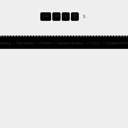
<<
<
1
2
3
Overblog
Top articles
Contact
Signaler un abus
C.G.U.
Cookies et do