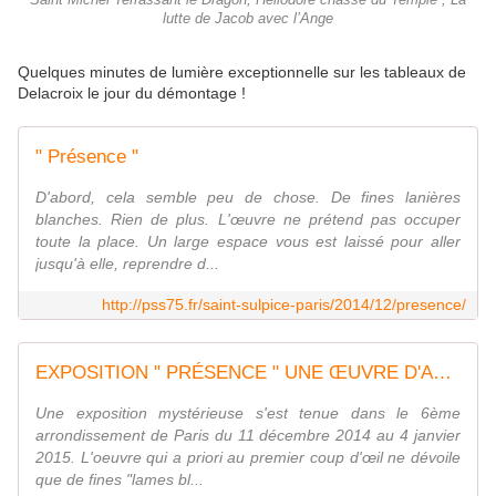
Saint Michel Terrassant le Dragon, Héliodore chassé du Temple , La
lutte de Jacob avec l’Ange
Quelques minutes de lumière exceptionnelle sur les tableaux de
Delacroix le jour du démontage !
" Présence "
D'abord, cela semble peu de chose. De fines lanières
blanches. Rien de plus. L'œuvre ne prétend pas occuper
toute la place. Un large espace vous est laissé pour aller
jusqu'à elle, reprendre d...
http://pss75.fr/saint-sulpice-paris/2014/12/presence/
EXPOSITION " PRÉSENCE " UNE ŒUVRE D'ANNE POIVILLIERS
Une exposition mystérieuse s'est tenue dans le 6ème
arrondissement de Paris du 11 décembre 2014 au 4 janvier
2015. L'oeuvre qui a priori au premier coup d'œil ne dévoile
que de fines "lames bl...